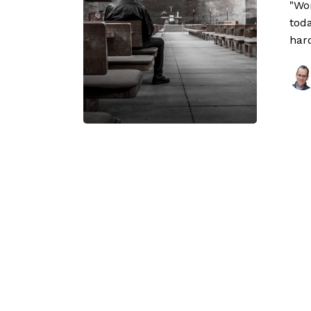
"Wo
toda
har